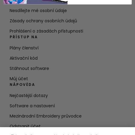
Podmínky služby
Nesdílejte mé osobní údaje
Zásady ochrany osobních údajů
Prohlášení o zásadách přístupnosti
PŘÍSTUP NA
Plány členství
Aktivační kód
Stáhnout software
Můj účet
NÁPOVĚDA
Nejčastější dotazy
Software a nastavení
Mezinárodní Embroidery průvodce
Odstranit účet
ZŮSTAŇTE V OBRAZE