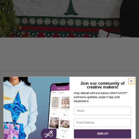
Join our community of
creative makers!
Stay ahead with exclusive CREATIVATE™
software updates, expert tips, and
inspiration!
O STRÁNKÁCH
Název
O společnosti SVP Worldwide
E-mail
Kontakt
SIGN UP