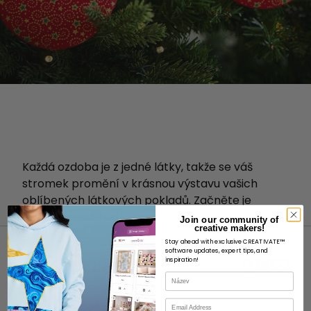
Každá ozdoba je z jedné látky, takže se váš
stromek promění v krásnou výstavu vašich
oblíbených látkových pokladů. Začněte je
vyrábět hned teď!
Join our community of
creative makers!
Stay ahead with exclusive CREATIVATE™
software updates, expert tips, and
inspiration!
Název
E-mail
O STRÁNKÁCH