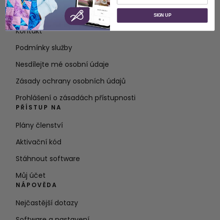
O společnosti SVP Worldwide
SIGN UP
Kontakt
Podmínky služby
Nesdílejte mé osobní údaje
Zásady ochrany osobních údajů
Prohlášení o zásadách přístupnosti
PŘÍSTUP NA
Plány členství
Aktivační kód
Stáhnout software
Můj účet
NÁPOVĚDA
Nejčastější dotazy
Software a nastavení