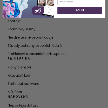
O STRÁNKÁCH
SIGN UP
O společnosti SVP Worldwide
Kontakt
Podmínky služby
Nesdílejte mé osobní údaje
Zásady ochrany osobních údajů
Prohlášení o zásadách přístupnosti
PŘÍSTUP NA
Plány členství
Aktivační kód
Stáhnout software
Můj účet
NÁPOVĚDA
Nejčastější dotazy