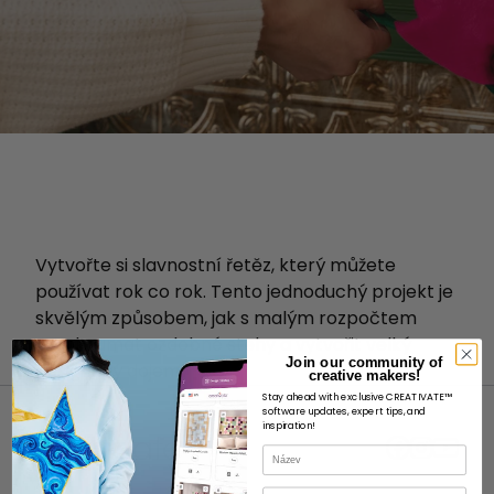
Vytvořte si slavnostní řetěz, který můžete
používat rok co rok. Tento jednoduchý projekt je
skvělým způsobem, jak s malým rozpočtem
prozkoumat ozdobné stehy a vytvořit velký
Join our community of
designový dojem.
creative makers!
Stay ahead with exclusive CREATIVATE™
software updates, expert tips, and
inspiration!
Název
E-mail