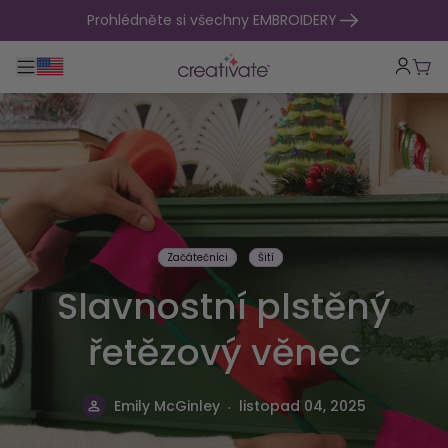
přejít na obsah
Prohlédněte si všechny EMBROIDERY
Přepnout hlavní navigaci
Koší
Začátečníci
Šití
Slavnostní plstěný
řetězový věnec
.
Emily McGinley
listopad 04, 2025