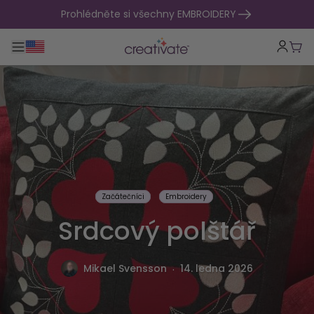
přejít na obsah
Prohlédněte si všechny EMBROIDERY
Přepnout hlavní navigaci
Koší
Začátečníci
Embroidery
Srdcový polštář
.
Mikael Svensson
14. ledna 2026