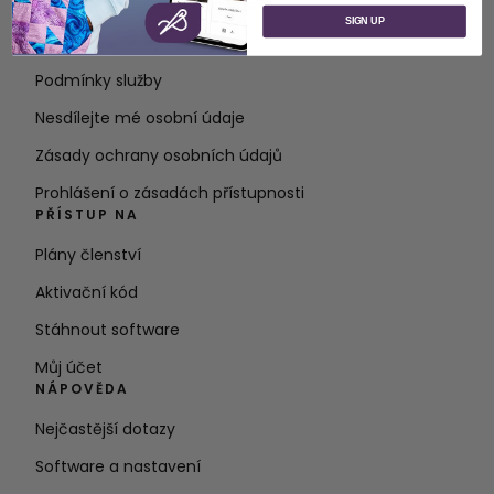
O společnosti SVP Worldwide
SIGN UP
Kontakt
Podmínky služby
Nesdílejte mé osobní údaje
Zásady ochrany osobních údajů
Prohlášení o zásadách přístupnosti
PŘÍSTUP NA
Plány členství
Aktivační kód
Stáhnout software
Můj účet
NÁPOVĚDA
Nejčastější dotazy
Software a nastavení