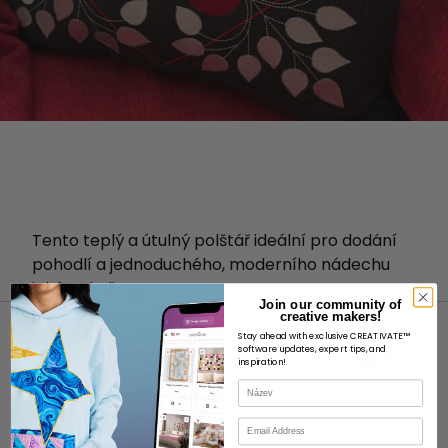
Tento teplý a útulný polštář
ideální pro dodání
pohodlí a jednoduchého, moderního nádechu
jakémukoli prostoru.
Join our community of
creative makers!
Stay ahead with exclusive CREATIVATE™
software updates, expert tips, and
inspiration!
Název
O STRÁNKÁCH
E-mail