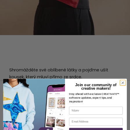
Shromážděte své oblíbené látky a pojďme ušít
kousek, který mluví přímo ze srdce.
Join our community of
creative makers!
Stay ahead with exclusive CREATIVATE™
software updates, expert tips, and
inspiration!
Název
O STRÁNKÁCH
E-mail
O společnosti SVP Worldwide