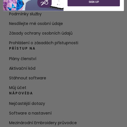
SIGN UP
Kontakt
Podmínky služby
Nesdílejte mé osobní údaje
Zásady ochrany osobních údajů
Prohlášení o zásadách přístupnosti
PŘÍSTUP NA
Plány členství
Aktivační kód
Stáhnout software
Můj účet
NÁPOVĚDA
Nejčastější dotazy
Software a nastavení
Mezinárodní Embroidery průvodce