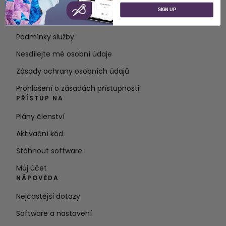
O společnosti SVP Worldwide
SIGN UP
Kontakt
Podmínky služby
Nesdílejte mé osobní údaje
Zásady ochrany osobních údajů
Prohlášení o zásadách přístupnosti
PŘÍSTUP NA
Plány členství
Aktivační kód
Stáhnout software
Můj účet
NÁPOVĚDA
Nejčastější dotazy
Software a nastavení