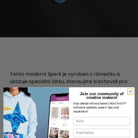
Tento moderní šperk je vyroben v rámečku a
ukazuje speciální látku, kterou jste si schovali pro
zvláštní příležitost.
Join our community of
creative makers!
Stay ahead with exclusive CREATIVATE™
software updates, expert tips, and
inspiration!
Název
O STRÁNKÁCH
E-mail