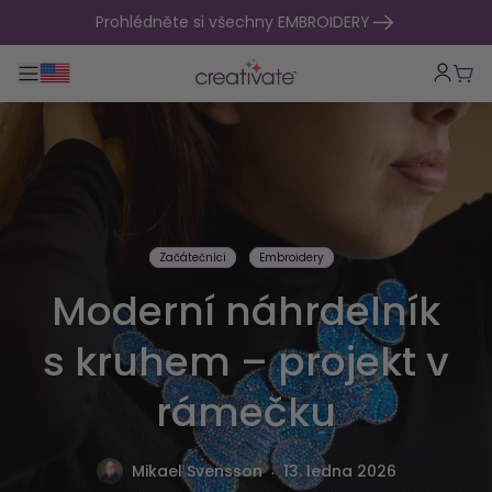
přejít na obsah
Prohlédněte si všechny EMBROIDERY
Přepnout hlavní navigaci
Koší
Začátečníci
Embroidery
Moderní náhrdelník
s kruhem – projekt v
rámečku
.
Mikael Svensson
13. ledna 2026