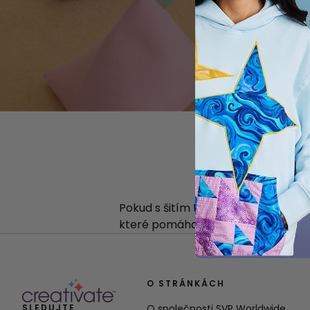
Pokud s šitím teprve začínáte, je to
které pomáhají udržet střihy na mí
O STRÁNKÁCH
SLEDUJTE
O společnosti SVP Worldwide