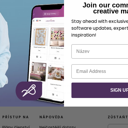
Join our com
creative m
Stay ahead with exclusi
software updates, expert
inspiration!
Název
E-mail
 ideální projekt, který vám usnadní začátky! Vážky na stři
SIGN U
stě bez nutnosti používat špendlíky.
PŘÍSTUP NA
NÁPOVĚDA
ZŮSTAŇT
Plány členství
Nejčastější dotazy