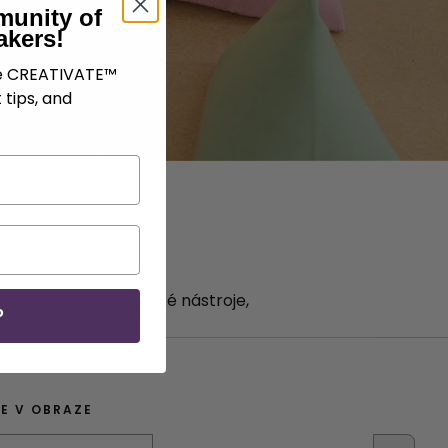
munity of
akers!
ve CREATIVATE™
 tips, and
hy jsou malé, praktické nástroje,
P
E V OBRAZE