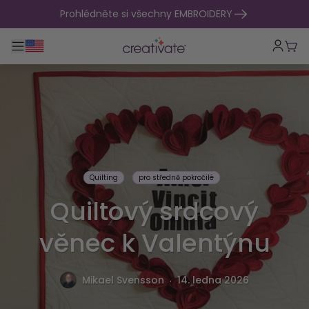
přejít na obsah
Prohlédněte si všechny EMBROIDERY
Přepnout hlavní navigaci
Koší
Quilting
pro středně pokročilé
Quiltový srdcový
věnec k Valentýnu
.
Mikael Svensson
14. ledna 2026