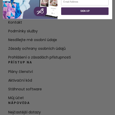
O STRÁNKÁCH
SIGN UP
O společnosti SVP Worldwide
Kontakt
Podmínky služby
Nesdílejte mé osobní údaje
Zásady ochrany osobních údajů
Prohlášení o zásadách přístupnosti
PŘÍSTUP NA
Plány členství
Aktivační kód
Stáhnout software
Můj účet
NÁPOVĚDA
Nejčastější dotazy