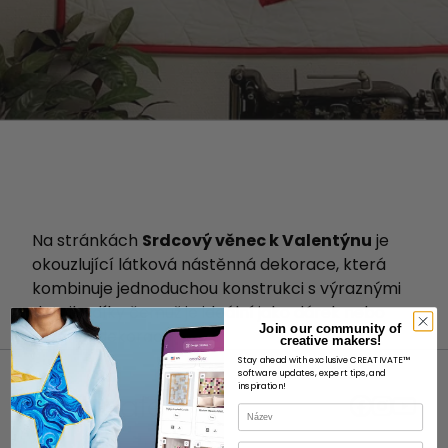
Na stránkách
Srdcový věnec k Valentýnu
je
okouzlující látková nástěnná dekorace, která
kombinuje jednoduchou konstrukci s výraznými
detaily, díky čemuž je ideální jako dárek nebo
Join our community of
sezónní dekorace.
creative makers!
Stay ahead with exclusive CREATIVATE™
software updates, expert tips, and
inspiration!
Název
E-mail