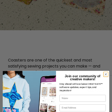
Coasters are one of the quickest and most
satisfying sewing projects you can make — and
they’re great for beginners!
Join our community of
creative makers!
Stay ahead with exclusive CREATIVATE™
software updates, expert tips, and
inspiration!
Název
O STRÁNKÁCH
E-mail