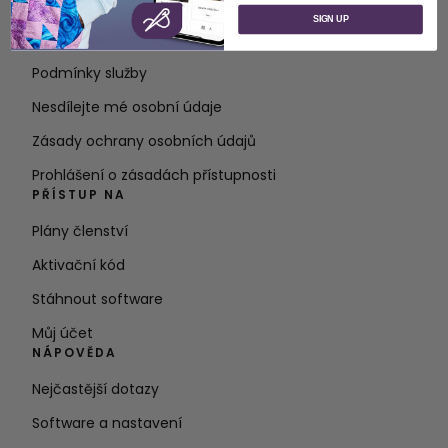
O společnosti SVP Worldwide
SIGN UP
Kontakt
Podmínky služby
Nesdílejte mé osobní údaje
Zásady ochrany osobních údajů
Prohlášení o zásadách přístupnosti
PŘÍSTUP NA
Plány členství
Aktivační kód
Stáhnout software
Můj účet
NÁPOVĚDA
Nejčastější dotazy
Software a nastavení