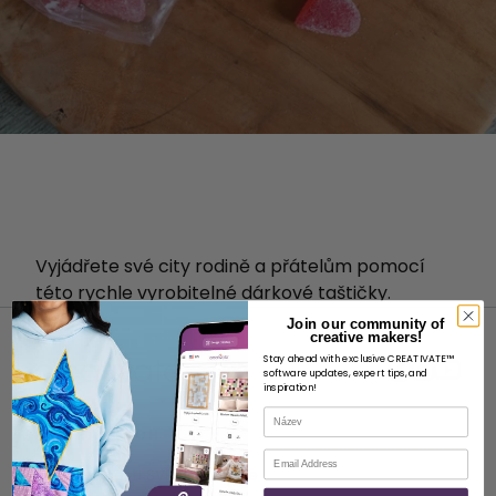
Vyjádřete své city rodině a přátelům pomocí
této rychle vyrobitelné dárkové taštičky.
Join our community of
creative makers!
Stay ahead with exclusive CREATIVATE™
software updates, expert tips, and
inspiration!
Název
O STRÁNKÁCH
E-mail
O společnosti SVP Worldwide