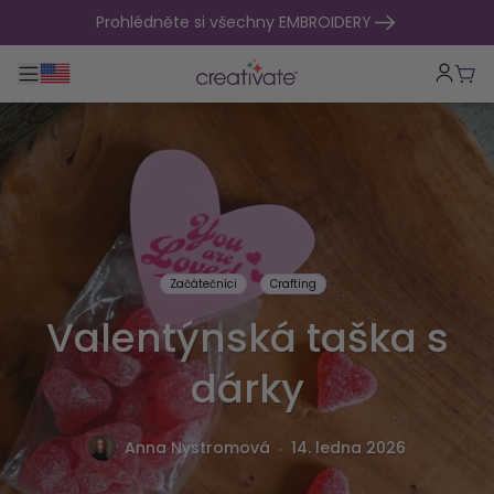
přejít na obsah
Prohlédněte si všechny EMBROIDERY
Přepnout hlavní navigaci
Koší
Začátečníci
Crafting
Valentýnská taška s
dárky
.
Anna Nystromová
14. ledna 2026