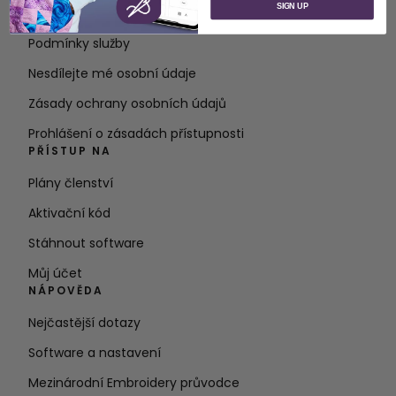
SIGN UP
Kontakt
Podmínky služby
Nesdílejte mé osobní údaje
Zásady ochrany osobních údajů
Prohlášení o zásadách přístupnosti
PŘÍSTUP NA
Plány členství
Aktivační kód
Stáhnout software
Můj účet
NÁPOVĚDA
Nejčastější dotazy
Software a nastavení
Mezinárodní Embroidery průvodce