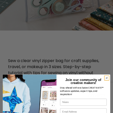
Sew a clear vinyl zipper bag for craft supplies,
travel, or makeup in 3 sizes. Step-by-step
tutorial with tips for sewing on vinyl without
sticking.
Join our community of
creative makers!
Stay ahead with exclusive CREATIVATE™
software updates, expert tips, and
inspiration!
Název
E-mail
O STRÁNKÁCH