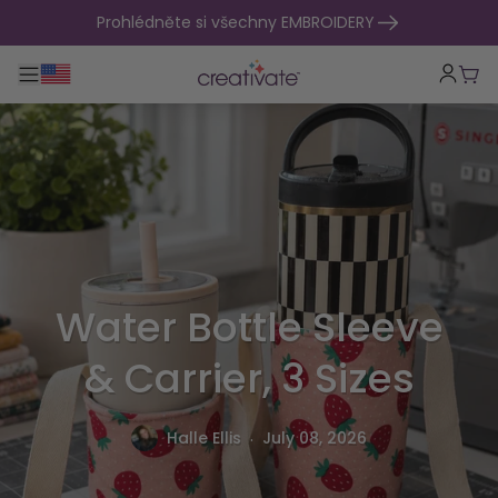
přejít na obsah
Prohlédněte si všechny EMBROIDERY
Přepnout hlavní navigaci
Koší
Water Bottle Sleeve
& Carrier, 3 Sizes
.
Halle Ellis
July 08, 2026