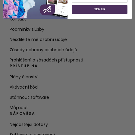
O společnosti SVP Worldwide
SIGN UP
Kontakt
Podmínky služby
Nesdílejte mé osobní údaje
Zásady ochrany osobních údajů
Prohlášení o zásadách přístupnosti
PŘÍSTUP NA
Plány členství
Aktivační kód
Stáhnout software
Můj účet
NÁPOVĚDA
Nejčastější dotazy
Software a nastavení