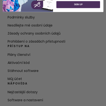
O společnosti SVP Worldwide
SIGN UP
Kontakt
Podmínky služby
Nesdílejte mé osobní údaje
Zásady ochrany osobních údajů
Prohlášení o zásadách přístupnosti
PŘÍSTUP NA
Plány členství
Aktivační kód
Stáhnout software
Můj účet
NÁPOVĚDA
Nejčastější dotazy
Software a nastavení