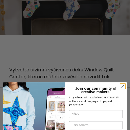
Vytvořte si zimní vyšívanou deku Window Quilt
Center, kterou můžete zavěsit a navodit tak
útulnou zimní atmosféru!
Join our community of
creative makers!
Stay ahead with exclusive CREATIVATE™
software updates, expert tips, and
inspiration!
Název
O STRÁNKÁCH
E-mail