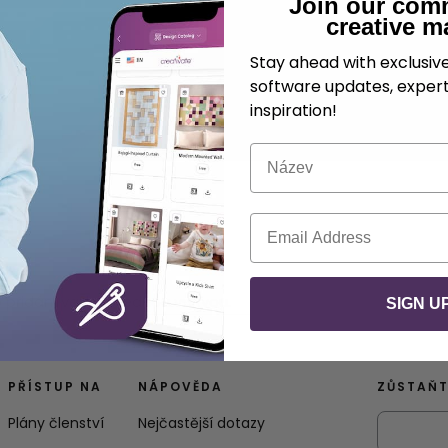
Join our com
creative m
Stay ahead with exclusi
software updates, expert
inspiration!
Název
E-mail
řidání vazby s jednou vrstvou.
SIGN U
PŘÍSTUP NA
NÁPOVĚDA
ZŮSTAŇT
Plány členství
Nejčastější dotazy