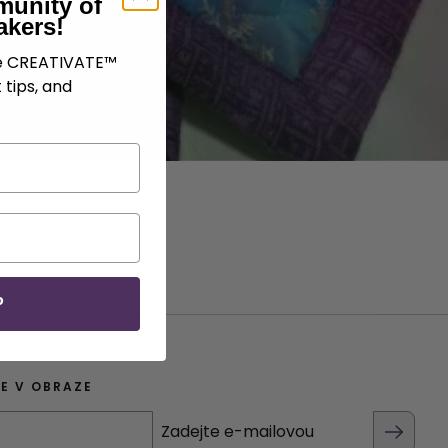
munity of
akers!
ve CREATIVATE™
 tips, and
P
E V OBRAZE
Zadejte e-mailovou