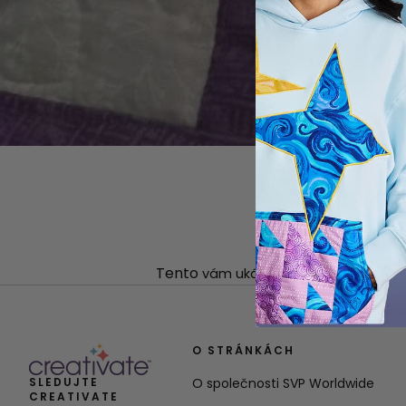
Tento
vám ukáže jednoduchý způsob p
O STRÁNKÁCH
SLEDUJTE
O společnosti SVP Worldwide
CREATIVATE