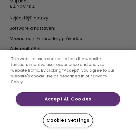
Můj účet
NÁPOVĚDA
Nejčastější dotazy
Software a nastavení
Mezinárodní Embroidery průvodce
Odstranit účet
ZŮSTAŇTE V OBRAZE
This website uses cookies to help the website
function, improve user experience and analyze
Zadejte e-
website traffic. By clicking “Accept“, you agree to our
website's cookie use as described in our Privacy
mailovou adresu
Policy.
Accept All Cookies
CREATIVATE MYSEWNET jsou výhradní ochranné
známky společnosti Singer Sourcing Limited LLC. ©
2026 Singer Sourcing Limited LLC nebo její přidružené
Cookies Settings
společnosti. Všechna práva vyhrazena.