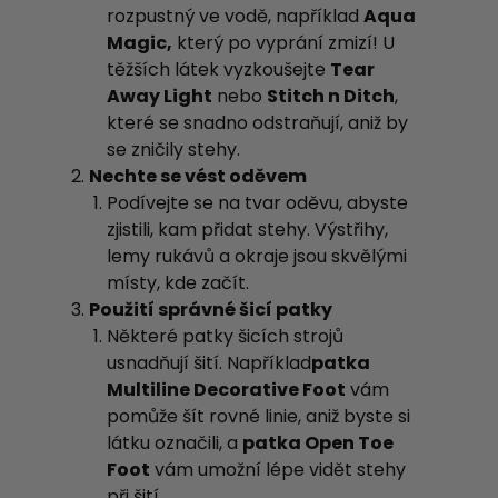
rozpustný ve vodě, například
Aqua
Magic,
který po vyprání zmizí! U
těžších látek vyzkoušejte
Tear
Away Light
nebo
Stitch n Ditch
,
které se snadno odstraňují, aniž by
se zničily stehy.
Nechte se vést oděvem
Podívejte se na tvar oděvu, abyste
zjistili, kam přidat stehy. Výstřihy,
lemy rukávů a okraje jsou skvělými
místy, kde začít.
Použití správné šicí patky
Některé patky šicích strojů
usnadňují šití. Například
patka
Multiline Decorative Foot
vám
pomůže šít rovné linie, aniž byste si
látku označili, a
patka Open Toe
Foot
vám umožní lépe vidět stehy
při šití.