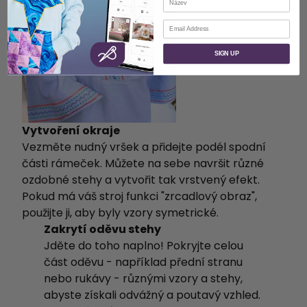
E-mail
SIGN UP
Vytvoření okraje
Vezměte nudný vršek a přidejte podél spodní
části rámeček. Můžete na sebe navršit různé
ozdobné stehy a vytvořit tak vrstvený efekt.
Pokud má váš stroj funkci "zrcadlový obraz",
použijte ji, aby byly vzory symetrické.
Zakrytí oděvu stehy
Jděte do toho naplno! Pokryjte celou
část oděvu - například přední stranu
nebo rukávy - různými vzory a stehy,
abyste získali odvážný a poutavý vzhled.