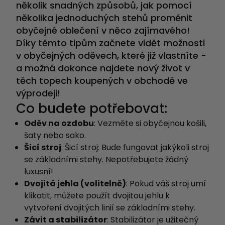
několik snadných způsobů, jak pomocí
několika jednoduchých stehů proměnit
obyčejné oblečení v něco zajímavého!
Díky těmto tipům začnete vidět možnosti
v obyčejných oděvech, které již vlastníte -
a možná dokonce najdete nový život v
těch topech koupených v obchodě ve
výprodeji!
Co budete potřebovat:
Oděv na ozdobu
: Vezměte si obyčejnou košili,
šaty nebo sako.
Šicí stroj
: Šicí stroj: Bude fungovat jakýkoli stroj
se základními stehy. Nepotřebujete žádný
luxusní!
Dvojitá jehla (volitelně)
: Pokud váš stroj umí
klikatit, můžete použít dvojitou jehlu k
vytvoření dvojitých linií se základními stehy.
Závit a stabilizátor
: Stabilizátor je užitečný