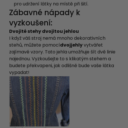
pro udržení látky na místě při šití.
Zábavné nápady k
vyzkoušení:
Dvojité stehy dvojitou jehlou
I když váš stroj nemá mnoho dekorativních
stehů, můžete pomocí
dvojjehly
vytvářet
zajímavé vzory
. Tato jehla umožňuje šít dvě linie
najednou. Vyzkoušejte to s klikatým stehem a
budete překvapeni, jak odlišně bude vaše látka
vypadat!