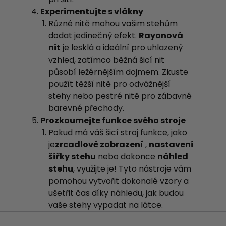
Experimentujte s vlákny
Různé nitě mohou vašim stehům
dodat jedinečný efekt.
Rayonová
nit
je lesklá a ideální pro uhlazený
vzhled, zatímco běžná šicí nit
působí ležérnějším dojmem. Zkuste
použít těžší nitě pro odvážnější
stehy nebo pestré nitě pro zábavné
barevné přechody.
Prozkoumejte funkce svého stroje
Pokud má váš šicí stroj funkce, jako
je
zrcadlové zobrazení
,
nastavení
šířky stehu
nebo dokonce
náhled
stehu
, využijte je! Tyto nástroje vám
pomohou vytvořit dokonalé vzory a
ušetřit čas díky náhledu, jak budou
vaše stehy vypadat na látce.