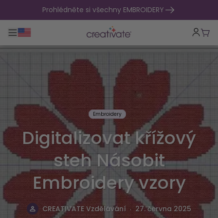
přejít na obsah
Prohlédněte si všechny EMBROIDERY
Přepnout hlavní navigaci
Koší
Embroidery
Digitalizovat křížový
steh Násobit
Embroidery vzory
.
CREATIVATE Vzdělávání
27. června 2025