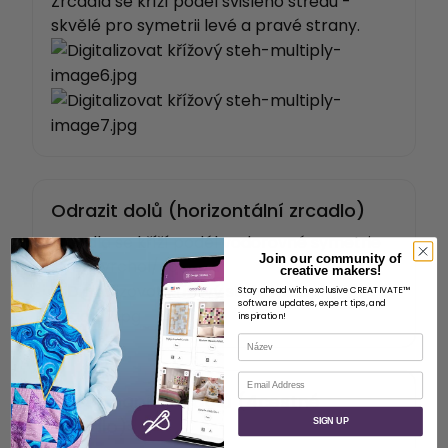
Zrcadla se kříží podél svislého středu -
skvělé pro symetrii levé a pravé strany.
Odrazit dolů (horizontální zrcadlo)
Zrcadla se kříží podél vodorovné symetrie
Join our community of
střed-vrchol/spodek.
creative makers!
Stay ahead with exclusive CREATIVATE™
software updates, expert tips, and
inspiration!
Název
E-mail
Odraz napříč a dolů (4cestné
zrcadlo)
SIGN UP