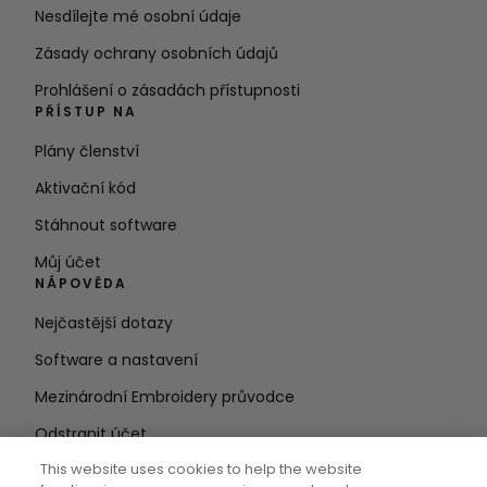
Nesdílejte mé osobní údaje
Zásady ochrany osobních údajů
Prohlášení o zásadách přístupnosti
PŘÍSTUP NA
Plány členství
Aktivační kód
Stáhnout software
Můj účet
NÁPOVĚDA
Nejčastější dotazy
Software a nastavení
Mezinárodní Embroidery průvodce
Odstranit účet
ZŮSTAŇTE V OBRAZE
This website uses cookies to help the website