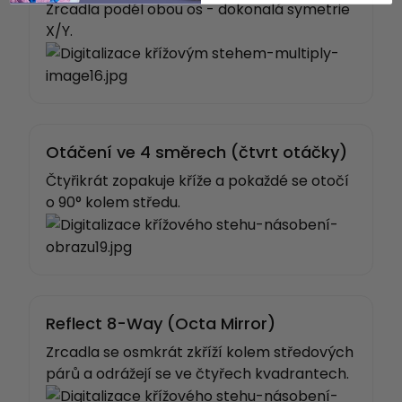
Zrcadla podél obou os - dokonalá symetrie
X/Y.
Otáčení ve 4 směrech (čtvrt otáčky)
Čtyřikrát zopakuje kříže a pokaždé se otočí
o 90° kolem středu.
Reflect 8-Way (Octa Mirror)
Zrcadla se osmkrát zkříží kolem středových
párů a odrážejí se ve čtyřech kvadrantech.