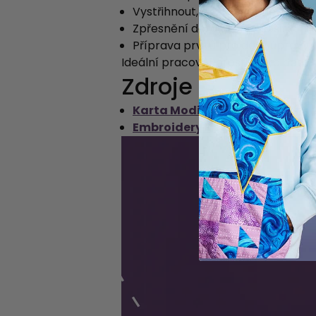
Vystřihnout, duplikovat nebo ods
Zpřesnění detailů před sešitím 
Příprava prvků pro další úpravy
Ideální pracovní prostor pro detail
Zdroje
Karta Modify (PDF)
Embroidery Design