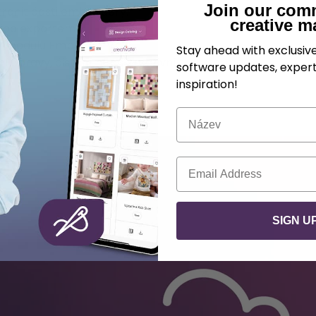
Join our com
tranit části embroidery.
creative m
nebo exportem
 v modulu Embroidery
Stay ahead with exclusi
ní úpravy, čištění nebo kreativní transformace.
software updates, expert
inspiration!
Název
E-mail
SIGN U