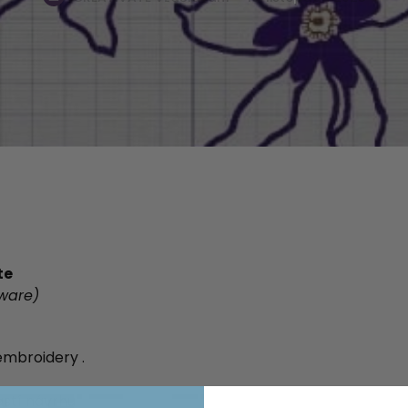
te
ware)
embroidery .
astí návrhu