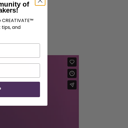
munity of
akers!
ve CREATIVATE™
 tips, and
P