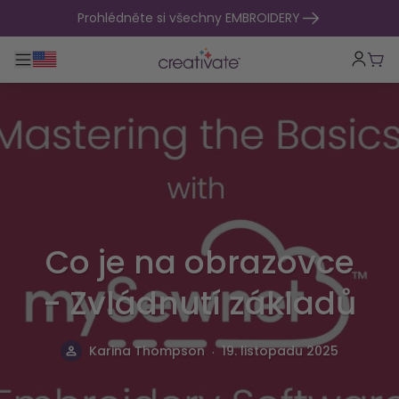
přejít na obsah
Prohlédněte si všechny EMBROIDERY
Přepnout hlavní navigaci
Koší
Co je na obrazovce
- Zvládnutí základů
.
Karina Thompson
19. listopadu 2025