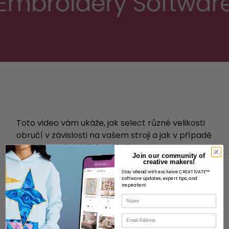
Toto video vám ukáže, jak select různé velikosti
obručí v závislosti na vašem stroji a jak v případě
potřeby změnit jejich vzhled.
Join our community of
creative makers!
Stay ahead with exclusive CREATIVATE™
software updates, expert tips, and
inspiration!
Název
O STRÁNKÁCH
E-mail