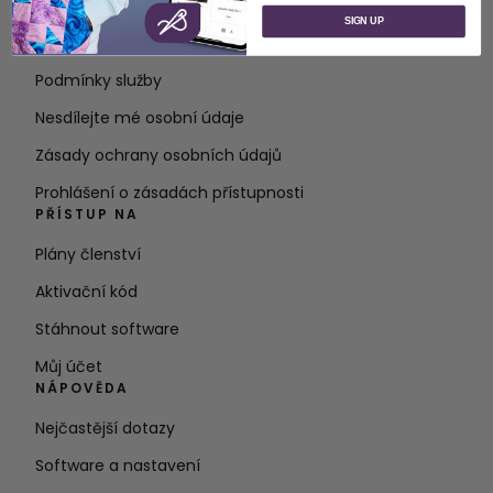
O společnosti SVP Worldwide
SIGN UP
Kontakt
Podmínky služby
Nesdílejte mé osobní údaje
Zásady ochrany osobních údajů
Prohlášení o zásadách přístupnosti
PŘÍSTUP NA
Plány členství
Aktivační kód
Stáhnout software
Můj účet
NÁPOVĚDA
Nejčastější dotazy
Software a nastavení