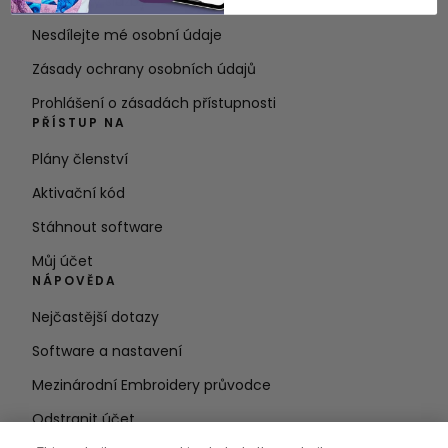
Podmínky služby
Nesdílejte mé osobní údaje
Zásady ochrany osobních údajů
Prohlášení o zásadách přístupnosti
PŘÍSTUP NA
Plány členství
Aktivační kód
Stáhnout software
Můj účet
NÁPOVĚDA
Nejčastější dotazy
Software a nastavení
Mezinárodní Embroidery průvodce
Odstranit účet
ZŮSTAŇTE V OBRAZE