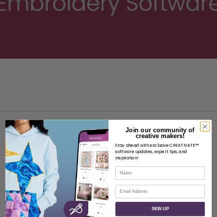
Join our community of
creative makers!
Stay ahead with exclusive CREATIVATE™
software updates, expert tips, and
inspiration!
O STRÁNKÁCH
Název
O společnosti SVP Worldwide
E-mail
Kontakt
SIGN UP