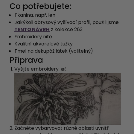
Co potřebujete:
Tkanina, např. len
Jakýkoli obrysový vyšívací profil, použili jsme
TENTO NÁVRH
z kolekce 263
Embroidery nitě
Kvalitní akvarelové tužky
Tmel na dekupáž látek (volitelný)
Příprava
Vyšijte embroidery. ￼
Začněte vybarvovat různé oblasti uvnitř