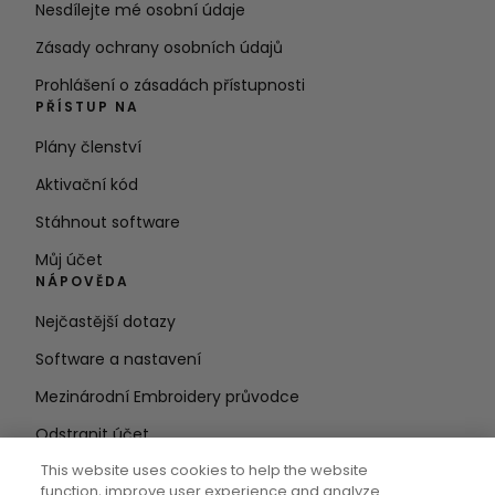
Nesdílejte mé osobní údaje
Zásady ochrany osobních údajů
Prohlášení o zásadách přístupnosti
PŘÍSTUP NA
Plány členství
Aktivační kód
Stáhnout software
Můj účet
NÁPOVĚDA
Nejčastější dotazy
Software a nastavení
Mezinárodní Embroidery průvodce
Odstranit účet
ZŮSTAŇTE V OBRAZE
This website uses cookies to help the website
function, improve user experience and analyze