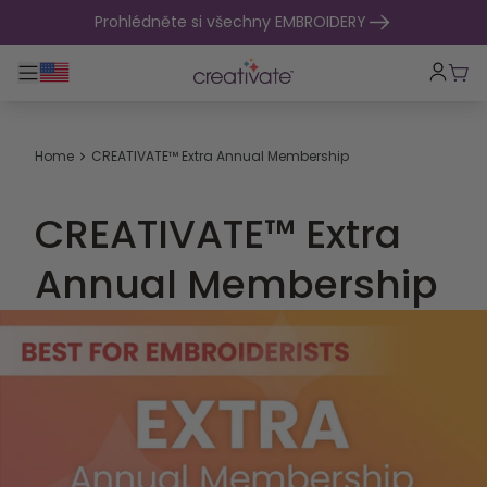
přejít na obsah
Prohlédněte si všechny EMBROIDERY
Přepnout hlavní navigaci
Koší
Home
CREATIVATE™ Extra Annual Membership
CREATIVATE™ Extra
Annual Membership