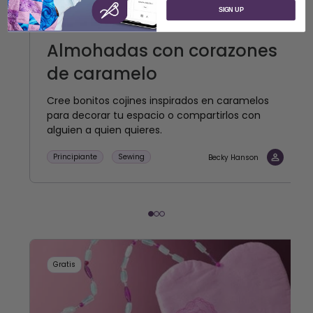
SIGN UP
Almohadas con corazones
de caramelo
Cree bonitos cojines inspirados en caramelos
para decorar tu espacio o compartirlos con
alguien a quien quieres.
Principiante
Sewing
Becky Hanson
Gratis