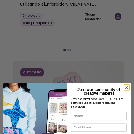
utilizando elEmbroidery CREATIVATE .
Stacie
Embroidery
Schneider
para principiantes
Premium
Join our community of
creative makers!
Stay ahead with exclusive CREATIVATE™
software updates, expert tips, and
inspiration!
Nombre
Correo electrónico