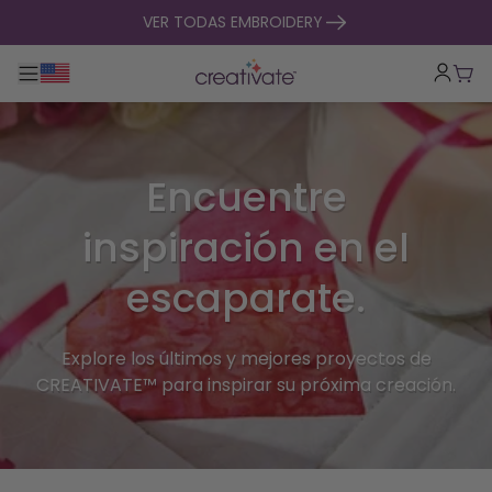
ir al contenido
VER TODAS EMBROIDERY
Alternar navegación principal
Carr
Encuentre
inspiración en el
escaparate.
Explore los últimos y mejores proyectos de
CREATIVATE™ para inspirar su próxima creación.