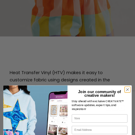
Heat Transfer Vinyl (HTV) makes it easy to
customize fabric using designs created in the
Crafting Software.
Join our community of
creative makers!
Stay ahead with exclusive CREATIVATE™
software updates, expert tips, and
inspiration!
Nimi
MEISTÄ
Sähköposti