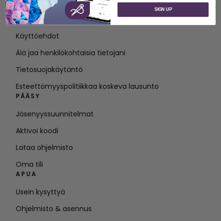
Tietoja SVP Worldwide -yrityksestä
SIGN UP
Ota yhteyttä
Käyttöehdot
Älä jaa henkilökohtaisia tietojani
Tietosuojakäytäntö
Esteettömyyspolitiikkaa koskeva lausunto
PÄÄSY
Jäsenyyssuunnitelmat
Aktivoi koodi
Lataa ohjelmisto
Oma tili
APUA
Usein kysyttyä
Ohjelmisto & asennus