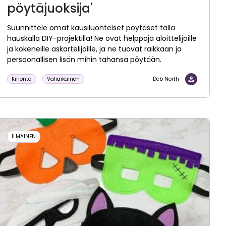
pöytäjuoksija'
Suunnittele omat kausiluonteiset pöytäset tällä
hauskalla DIY-projektilla! Ne ovat helppoja aloittelijoille
ja kokeneille askartelijoille, ja ne tuovat raikkaan ja
persoonallisen lisän mihin tahansa pöytään.
Kirjonta
Väliaikainen
Deb North
ILMAINEN