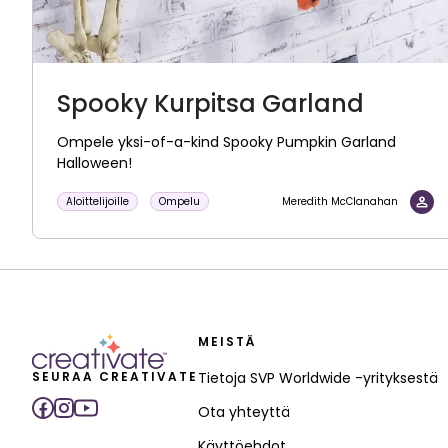
Spooky Kurpitsa Garland
Ompele yksi-of-a-kind Spooky Pumpkin Garland
Halloween!
Aloittelijoille
Ompelu
Meredith McClanahan
MEISTÄ
SEURAA CREATIVATE
Tietoja SVP Worldwide -yrityksestä
Ota yhteyttä
Käyttöehdot