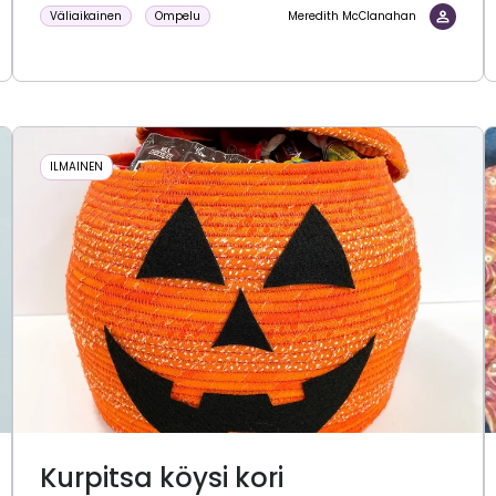
Väliaikainen
Ompelu
Meredith McClanahan
ILMAINEN
Kurpitsa köysi kori