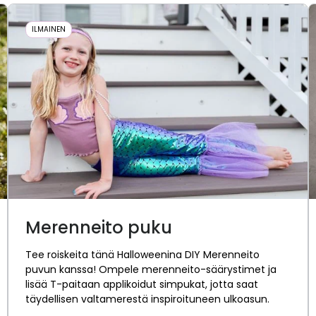
ILMAINEN
Merenneito puku
Tee roiskeita tänä Halloweenina DIY Merenneito
puvun kanssa! Ompele merenneito-säärystimet ja
lisää T-paitaan applikoidut simpukat, jotta saat
täydellisen valtamerestä inspiroituneen ulkoasun.