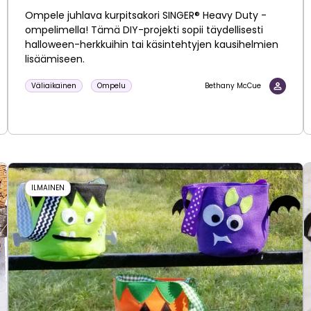
Ompele juhlava kurpitsakori SINGER® Heavy Duty -
ompelimella! Tämä DIY-projekti sopii täydellisesti
halloween-herkkuihin tai käsintehtyjen kausihelmien
lisäämiseen.
Väliaikainen
Ompelu
Bethany McCue
ILMAINEN