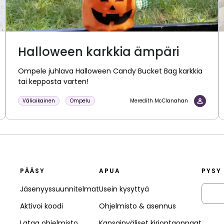
Halloween karkkia ämpäri
Ompele juhlava Halloween Candy Bucket Bag karkkia
tai kepposta varten!
Väliaikainen
Ompelu
Meredith McClanahan
PÄÄSY
APUA
PYSY
Jäsenyyssuunnitelmat
Usein kysyttyä
Aktivoi koodi
Ohjelmisto & asennus
Lataa ohjelmisto
Kansainväliset kirjontaoppaat