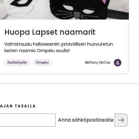
Huopa Lapset naamarit
Valmistaudu halloweeniin ystävällisen huovutetun
lasten naamio Ompelu avulla!
Aloittelijoille
Ompelu
Bethany McCue
 AJAN TASALLA
Anna sähköpostiosoite