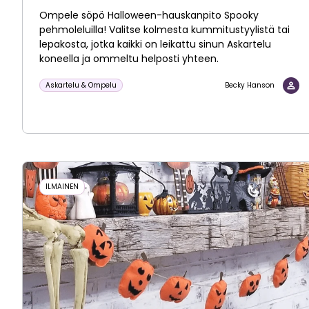
Ompele söpö Halloween-hauskanpito Spooky
pehmoleluilla! Valitse kolmesta kummitustyylistä tai
lepakosta, jotka kaikki on leikattu sinun Askartelu
koneella ja ommeltu helposti yhteen.
Askartelu & Ompelu
Becky Hanson
ILMAINEN