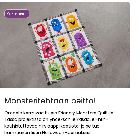
Premium
Monsteritehtaan peitto!
Ompele karmivaa hupia Friendly Monsters Quiltillä!
Tässä projektissa on yhdeksän leikkisää, ei-niin-
kauhistuttavaa hirviöapplikaatiota, ja se tuo
hurmaavan lisän Halloween-luomuksiisi.