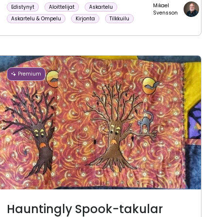
Mikael
Edistynyt
Aloittelijat
Askartelu
Svensson
Askartelu & Ompelu
Kirjonta
Tilkkuilu
Premium
Hauntingly Spook-takular