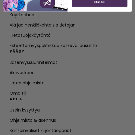
SIGN UP
Ota yhteyttä
Käyttöehdot
Älä jaa henkilökohtaisia tietojani
Tietosuojakäytäntö
Esteettömyyspolitiikkaa koskeva lausunto
PÄÄSY
Jäsenyyssuunnitelmat
Aktivoi koodi
Lataa ohjelmisto
Oma tili
APUA
Usein kysyttyä
Ohjelmisto & asennus
Kansainväliset kirjontaoppaat