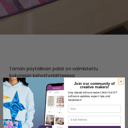
Tämän pöytäliinan palat on valmistettu
kokonaan kehystyslaitteessa.
Join our community of
creative makers!
Stay ahead with exclusive CREATIVATE™
software updates, expert tips, and
inspiration!
Nimi
MEISTÄ
Sähköposti
Tietoja SVP Worldwide -yrityksestä