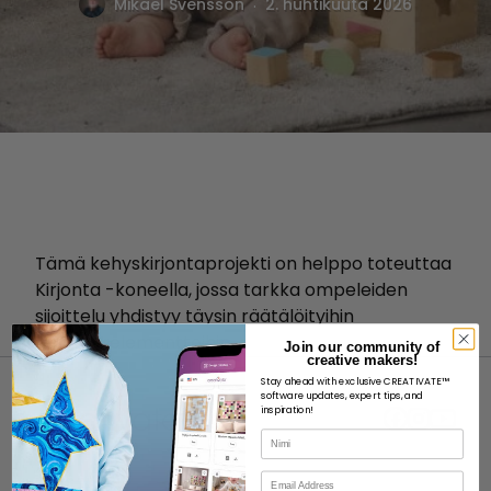
.
Mikael Svensson
2. huhtikuuta 2026
Tämä kehyskirjontaprojekti on helppo toteuttaa
Kirjonta -koneella, jossa tarkka ompeleiden
sijoittelu yhdistyy täysin räätälöityihin
muotoiluelementteihin.
Join our community of
creative makers!
Stay ahead with exclusive CREATIVATE™
software updates, expert tips, and
inspiration!
Nimi
Sähköposti
MEISTÄ