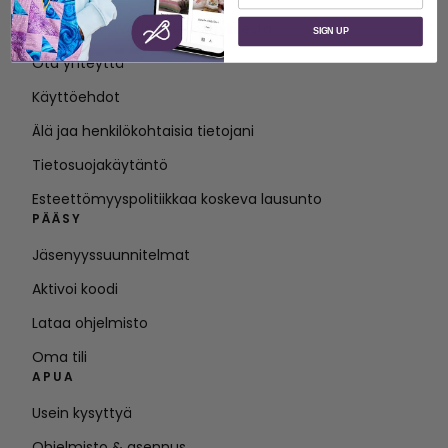
Tietoja SVP Worldwide -yrityksestä
SIGN UP
Ota yhteyttä
Käyttöehdot
Älä jaa henkilökohtaisia tietojani
Tietosuojakäytäntö
Esteettömyyspolitiikkaa koskeva lausunto
PÄÄSY
Jäsenyyssuunnitelmat
Aktivoi koodi
Lataa ohjelmisto
Oma tili
APUA
Usein kysyttyä
Ohjelmisto & asennus