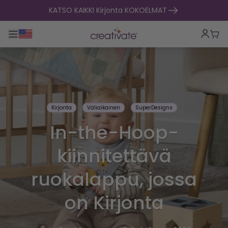
Siirry sisältöön
KATSO KAIKKI Kirjonta KOKOELMAT
Toggle päänavigointi
Osto
Kirjonta
Väliaikainen
SuperDesigns
In-the-Hoop-
kiinnitettävä
ruokalappu, jossa
on Kirjonta