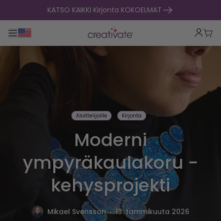
Siirry sisältöön
KATSO KAIKKI Kirjonta KOKOELMAT
Toggle päänavigointi
Osto
Aloittelijoille
Kirjonta
Moderni
ympyräkaulakoru -
kehysprojekti
.
Mikael Svensson
13. tammikuuta 2026