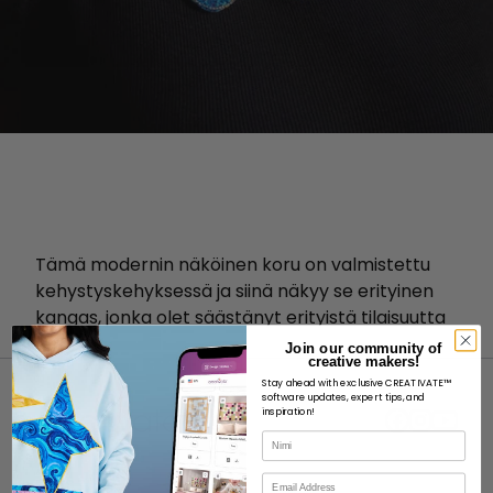
Tämä modernin näköinen koru on valmistettu
kehystyskehyksessä ja siinä näkyy se erityinen
kangas, jonka olet säästänyt erityistä tilaisuutta
varten.
Join our community of
creative makers!
Stay ahead with exclusive CREATIVATE™
software updates, expert tips, and
inspiration!
Nimi
Sähköposti
MEISTÄ