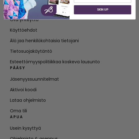
Tietoja SVP Worldwide -yrityksestä
SIGN UP
Ota yhteyttä
Käyttöehdot
Älä jaa henkilökohtaisia tietojani
Tietosuojakäytäntö
Esteettömyyspolitiikkaa koskeva lausunto
PÄÄSY
Jäsenyyssuunnitelmat
Aktivoi koodi
Lataa ohjelmisto
Oma tili
APUA
Usein kysyttyä
Ohjelmisto & asennus