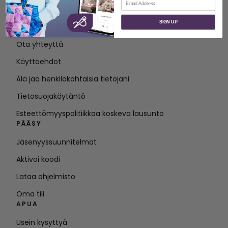
MEISTÄ
SIGN UP
Tietoja SVP Worldwide -yrityksestä
Ota yhteyttä
Käyttöehdot
Älä jaa henkilökohtaisia tietojani
Tietosuojakäytäntö
Esteettömyyspolitiikkaa koskeva lausunto
PÄÄSY
Jäsenyyssuunnitelmat
Aktivoi koodi
Lataa ohjelmisto
Oma tili
APUA
Usein kysyttyä