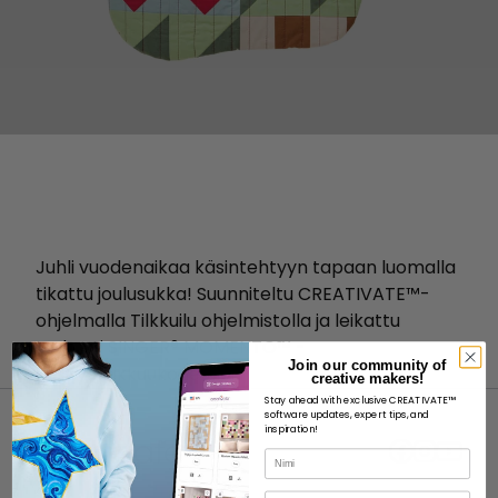
Juhli vuodenaikaa käsintehtyyn tapaan luomalla
tikattu joulusukka! Suunniteltu CREATIVATE™-
ohjelmalla Tilkkuilu ohjelmistolla ja leikattu
tarkasti SINGER® MOMENTO™ -
Join our community of
käsityöleikkuukoneella.
creative makers!
Stay ahead with exclusive CREATIVATE™
software updates, expert tips, and
inspiration!
Nimi
Sähköposti