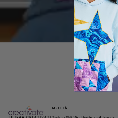
MEISTÄ
SEURAA CREATIVATE
Tietoja SVP Worldwide -yrityksestä