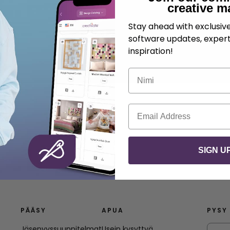
creative m
Stay ahead with exclusi
software updates, expert
inspiration!
Nimi
Sähköposti
SIGN U
PÄÄSY
APUA
PYSY
Jäsenyyssuunnitelmat
Usein kysyttyä