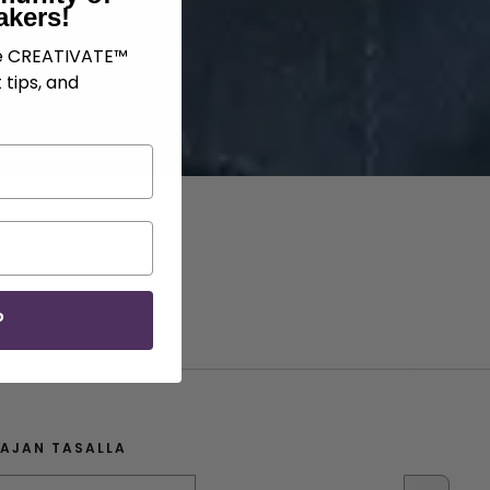
akers!
ve CREATIVATE™
 tips, and
P
 AJAN TASALLA