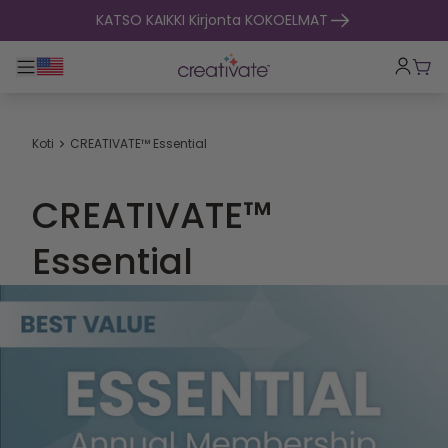
Siirry sisältöön
KATSO KAIKKI Kirjonta KOKOELMAT
Toggle päänavigointi
Osto
Koti
CREATIVATE™ Essential
CREATIVATE™
Essential