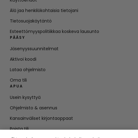
Käyttöehdot
Älä jaa henkilökohtaisia tietojani
Tietosuojakäytäntö
Esteettömyyspolitiikkaa koskeva lausunto
PÄÄSY
Jäsenyyssuunnitelmat
Aktivoi koodi
Lataa ohjelmisto
Oma tili
APUA
Usein kysyttyä
Ohjelmisto & asennus
Kansainväliset kirjontaoppaat
Poista tili
PYSY AJAN TASALLA