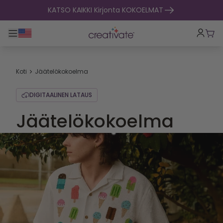
Siirry sisältöön
KATSO KAIKKI Kirjonta KOKOELMAT
Toggle päänavigointi
Osto
Koti
Jäätelökokoelma
DIGITAALINEN LATAUS
Jäätelökokoelma