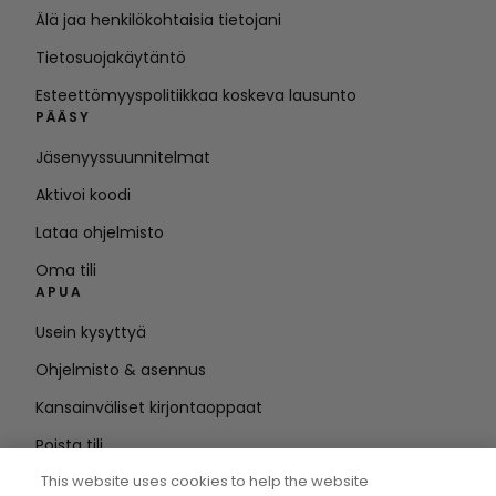
Älä jaa henkilökohtaisia tietojani
Tietosuojakäytäntö
Esteettömyyspolitiikkaa koskeva lausunto
PÄÄSY
Jäsenyyssuunnitelmat
Aktivoi koodi
Lataa ohjelmisto
Oma tili
APUA
Usein kysyttyä
Ohjelmisto & asennus
Kansainväliset kirjontaoppaat
Poista tili
PYSY AJAN TASALLA
This website uses cookies to help the website