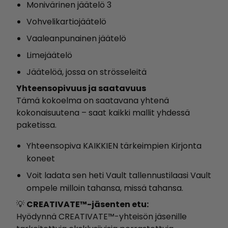
Monivärinen jäätelö 3
Vohvelikartiojäätelö
Vaaleanpunainen jäätelö
Limejäätelö
Jäätelöä, jossa on strösseleitä
Yhteensopivuus ja saatavuus
Tämä kokoelma on saatavana yhtenä
kokonaisuutena – saat kaikki mallit yhdessä
paketissa.
Yhteensopiva KAIKKIEN tärkeimpien Kirjonta
koneet
Voit ladata sen heti Vault tallennustilaasi Vault
ompele milloin tahansa, missä tahansa.
💡
CREATIVATE™-jäsenten etu:
Hyödynnä CREATIVATE™-yhteisön jäsenille