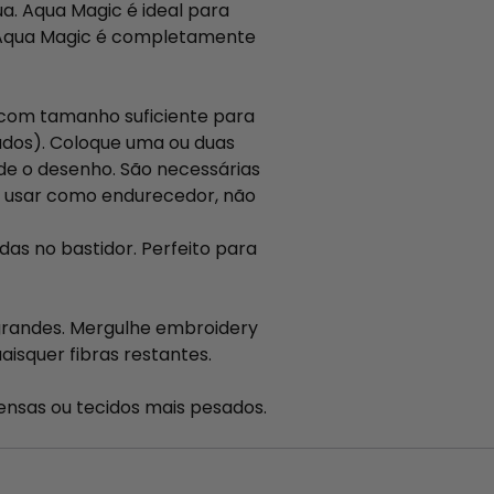
a. Aqua Magic é ideal para
or Aqua Magic é completamente
 com tamanho suficiente para
ados). Coloque uma ou duas
de o desenho. São necessárias
e usar como endurecedor, não
s no bastidor. Perfeito para
 grandes. Mergulhe embroidery
squer fibras restantes.
ensas ou tecidos mais pesados.