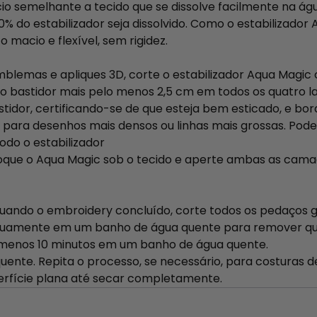
o semelhante a tecido que se dissolve facilmente na águ
00% do estabilizador seja dissolvido. Como o estabilizad
 macio e flexível, sem rigidez.
blemas e apliques 3D, corte o estabilizador Aqua Magic
o bastidor mais pelo menos 2,5 cm em todos os quatro l
idor, certificando-se de que esteja bem esticado, e bor
para desenhos mais densos ou linhas mais grossas. Pod
o o estabilizador
que o Aqua Magic sob o tecido e aperte ambas as camada
quando o embroidery concluído, corte todos os pedaços
uamente em um banho de água quente para remover quai
menos 10 minutos em um banho de água quente.
te. Repita o processo, se necessário, para costuras d
erfície plana até secar completamente.