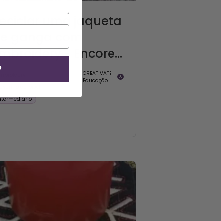
eciclar uma jaqueta
e ganga com
mbroidery - Encore...
P
CREATIVATE
mbroidery
Educação
esenho de bisel
ntermediário