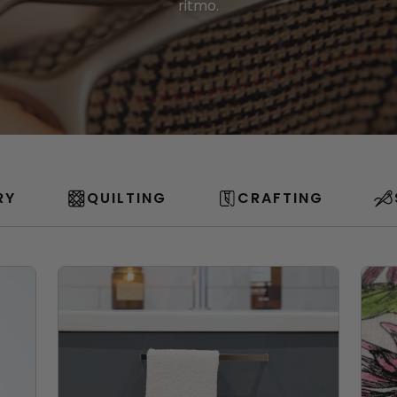
ritmo.
RY
QUILTING
CRAFTING