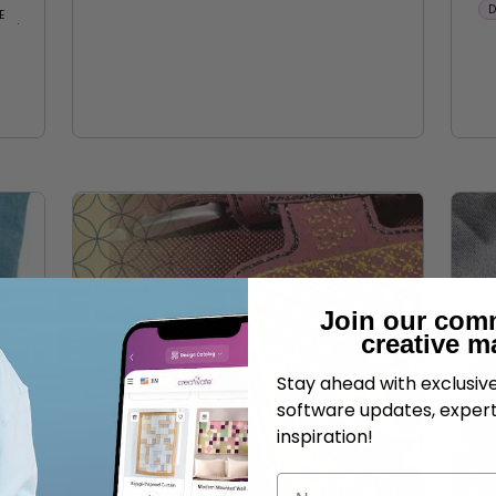
D
E
Join our com
creative m
Stay ahead with exclusi
software updates, expert
inspiration!
Nome