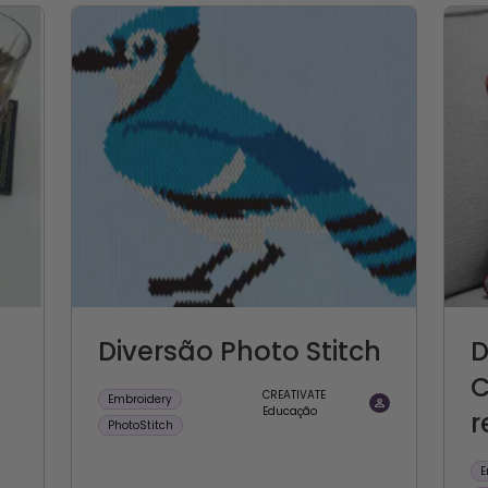
Diversão Photo Stitch
D
C
CREATIVATE
Embroidery
Educação
r
PhotoStitch
E