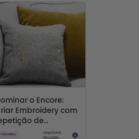
ominar o Encore:
riar Embroidery com
epetição de...
CREATIVATE
mbroidery
Educação