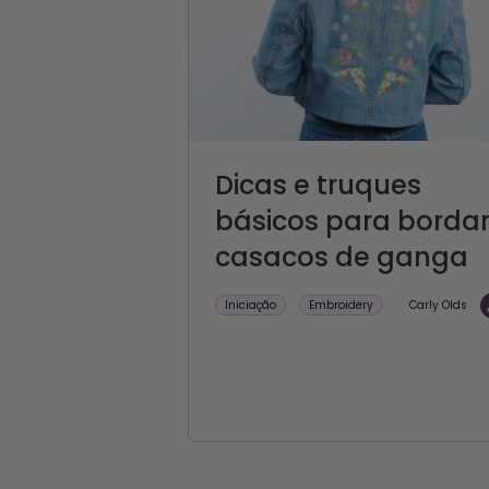
Dicas e truques
básicos para borda
casacos de ganga
Iniciação
Embroidery
Carly Olds