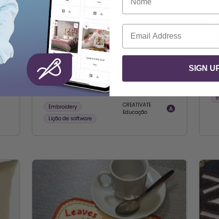
Criar um desenho
R
Correio eletrónico
y
Embroidery de
d
etiqueta de
E
bagagem com
SIGN U
E
motivo
D
I
CREATIVATE
Embroidery
Educação
Lição de software