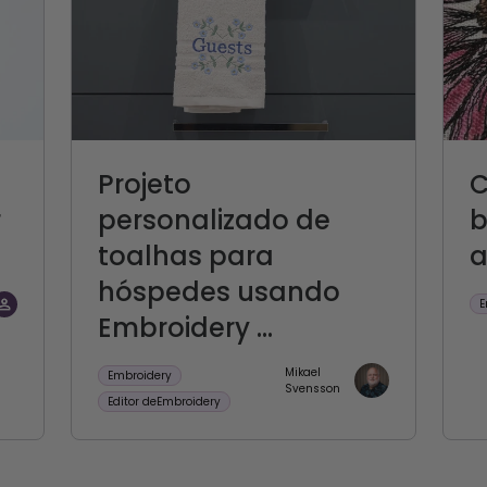
Projeto
C
r
personalizado de
b
toalhas para
a
hóspedes usando
E
Embroidery ...
Mikael
Embroidery
Svensson
Editor deEmbroidery