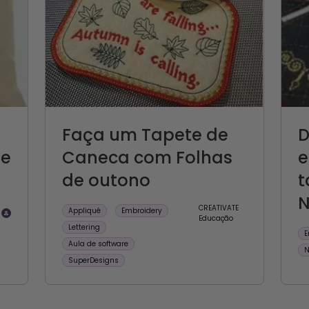
Faça um Tapete de
D
de
Caneca com Folhas
e
de outono
t
N
CREATIVATE
Appliqué
Embroidery
Educação
Lettering
E
Aula de software
N
SuperDesigns