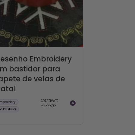
esenho Embroidery
m bastidor para
apete de velas de
atal
CREATIVATE
mbroidery
Educação
o bastidor