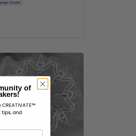
esign Encore
munity of
akers!
ve CREATIVATE™
 tips, and