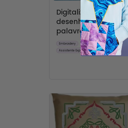
Digitalizar um
desenho Embroider
palavras de inverno
CREATIVATE
Embroidery
Educação
Assistente ExpressDesign