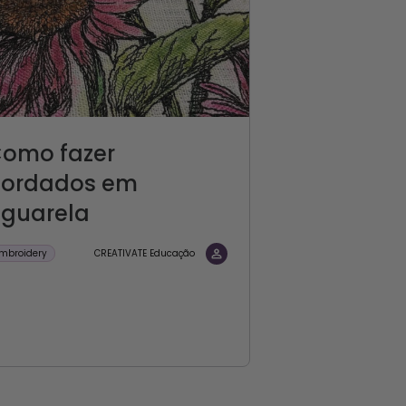
omo fazer
ordados em
guarela
mbroidery
CREATIVATE Educação