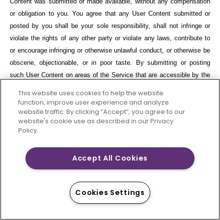
Content was submitted or made available, without any compensation
or obligation to you. You agree that any User Content submitted or
posted by you shall be your sole responsibility, shall not infringe or
violate the rights of any other party or violate any laws, contribute to
or encourage infringing or otherwise unlawful conduct, or otherwise be
obscene, objectionable, or in poor taste. By submitting or posting
such User Content on areas of the Service that are accessible by the
public or other users, you are representing that you are the owner of
This website uses cookies to help the website
such material and/or have all necessary rights, licenses, and
function, improve user experience and analyze
website traffic. By clicking “Accept“, you agree to our
authorization to distribute it. You also grant to SVP the right to use
website's cookie use as described in our Privacy
your name in connection with the User Content as well as in
Policy.
connection with all advertising, marketing and promotional material
related thereto. You agree that you shall have no recourse against
Accept All Cookies
SVP for any alleged or actual infringement or misappropriation of any
proprietary right in your User Content.
Cookies Settings
Changes to User Content.
You understand that in order to provide the