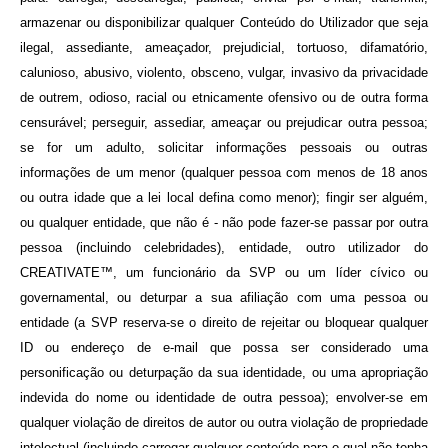
armazenar ou disponibilizar qualquer Conteúdo do Utilizador que seja
ilegal, assediante, ameaçador, prejudicial, tortuoso, difamatório,
calunioso, abusivo, violento, obsceno, vulgar, invasivo da privacidade
de outrem, odioso, racial ou etnicamente ofensivo ou de outra forma
censurável;
perseguir, assediar, ameaçar ou prejudicar outra pessoa;
se for um adulto, solicitar informações pessoais ou outras
informações de um menor (qualquer pessoa com menos de 18 anos
ou outra idade que a lei local defina como menor);
fingir ser alguém,
ou qualquer entidade, que não é - não pode fazer-se passar por
outra
pessoa (incluindo celebridades), entidade, outro utilizador do
CREATIVATE™, um funcionário da SVP ou um líder cívico ou
governamental, ou deturpar a sua afiliação com uma pessoa ou
entidade (a SVP reserva-se o direito de rejeitar ou bloquear qualquer
ID ou endereço de e-mail que possa ser considerado uma
personificação ou deturpação da sua identidade, ou uma apropriação
indevida do nome ou identidade de outra pessoa); envolver-se em
qualquer violação de direitos de autor ou outra violação de propriedade
intelectual (incluindo carregar qualquer conteúdo para o qual não tenha