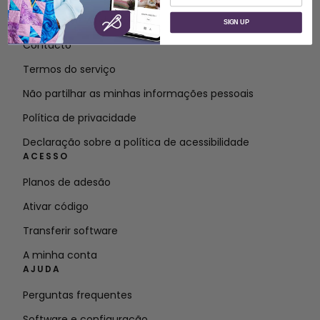
Sobre a SVP Worldwide
SIGN UP
Contacto
Termos do serviço
Não partilhar as minhas informações pessoais
Política de privacidade
Declaração sobre a política de acessibilidade
ACESSO
Planos de adesão
Ativar código
Transferir software
A minha conta
AJUDA
Perguntas frequentes
Software e configuração