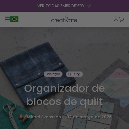
saltar para o conteúdo
VER TODAS EMBROIDERY
Alternar entre navegação principal
Carr
Iniciação
Quilting
Organizador de
blocos de quilt
.
Mikael Svensson
02 de março de 2026