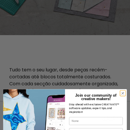
Tudo tem o seu lugar, desde peças recém-
cortadas até blocos totalmente costurados.
Com cada secção cuidadosamente organizada,
a sua colcha começa a tomar forma muito
Join our community of
antes de chegar à máquina de costura.
creative makers!
Stay ahead with exclusive CREATIVATE™
software updates, expert tips, and
inspiration!
Nome
Correio eletrónico