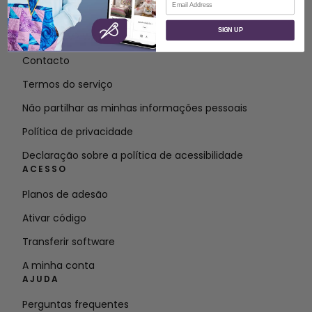
SOBRE
SIGN UP
Sobre a SVP Worldwide
Contacto
Termos do serviço
Não partilhar as minhas informações pessoais
Política de privacidade
Declaração sobre a política de acessibilidade
ACESSO
Planos de adesão
Ativar código
Transferir software
A minha conta
AJUDA
Perguntas frequentes