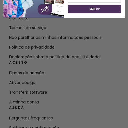
Sobre a SVP Worldwide
SIGN UP
Contacto
Termos do serviço
Não partilhar as minhas informações pessoais
Política de privacidade
Declaração sobre a política de acessibilidade
ACESSO
Planos de adesão
Ativar código
Transferir software
A minha conta
AJUDA
Perguntas frequentes
Software e configuração