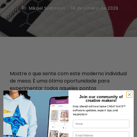
.
Mikael Svensson
14 de janeiro de 2026
Mostre o que sente com este moderno individual
de mesa. É uma ótima oportunidade para
experimentar todos aqueles pontos
decorativos!
Join our community of
creative makers!
Stay ahead with exclusive CREATIVATE™
software updates, expert tips, and
inspiration!
Nome
Correio eletrónico
SOBRE