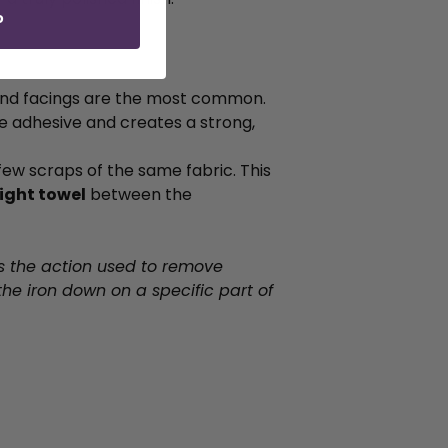
P
, and facings are the most common.
e adhesive and creates a strong,
few scraps of the same fabric. This
eight towel
between the
s the action used to remove
 the iron down on a specific part of