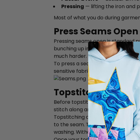
Pressing
— lifting the iron and 
Most of what you do during garment 
Press Seams Open
Pressing seams open is standard p
bunching up into a ridge under the
much harder.
To press a seam open, work from th
sensitive fabrics, always use a
pres
Topstitching
Before topstitching, press your sea
stitch along and produces a much c
Topstitching does more than look g
to the seam. This matters for longe
washing. Without topstitching, you
Once your topstitching is complete, g