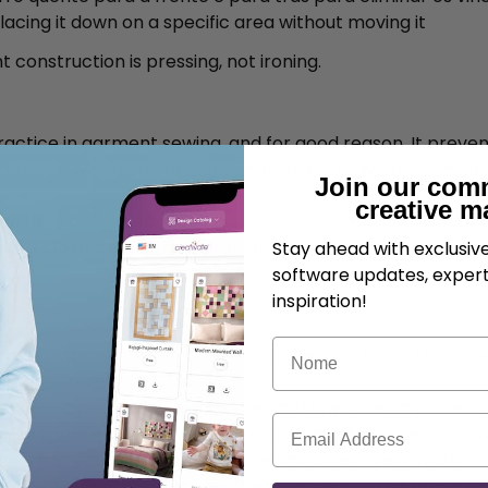
placing it down on a specific area without moving it
construction is pressing, not ironing.
ractice in garment sewing, and for good reason. It prev
 fabric — which can feel uncomfortable to wear and make
Join our com
creative m
e face of the seam and press each seam allowance flat i
sing cloth
between the iron and the fabric to avoid dam
Stay ahead with exclusi
software updates, expert
inspiration!
Nome
m allowance into the direction you want it to sit. This gi
leaner result.
ood — it permanently locks seam allowances in place and 
Correio eletrónico
vity: pressing alone will flatten a seam allowance, but i
 may find yourself re-pressing seams after every wash.
ive it a final press to sink the stitches into the fabric for 