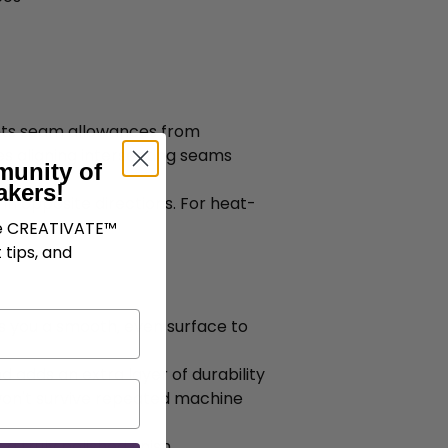
ents seam allowances from
s aligning intersecting seams
munity of
akers!
n opposite directions. For heat-
age.
ve CREATIVATE™
 tips, and
ves you a smooth, even surface to
adds an extra layer of durability
t won't survive repeated machine
a truly polished finish.