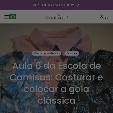
saltar para o conteúdo
VER TODAS EMBROIDERY
Alternar entre navegação principal
Carr
Peças de vestuário
Costura
Aula 6 da Escola de
Camisas: Costurar e
colocar a gola
clássica