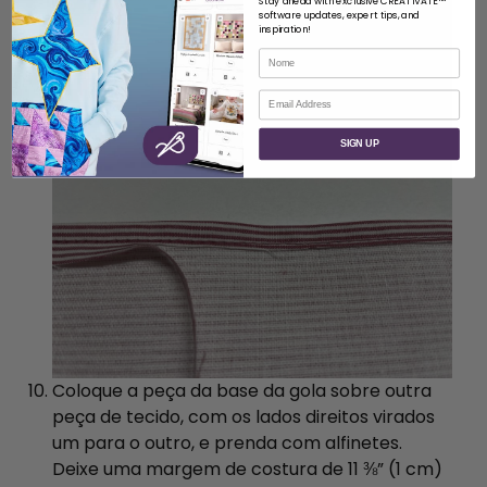
Stay ahead with exclusive CREATIVATE™
software updates, expert tips, and
inspiration!
Nome
Correio eletrónico
SIGN UP
Coloque a peça da base da gola sobre outra
peça de tecido, com os lados direitos virados
um para o outro, e prenda com alfinetes.
Deixe uma margem de costura de 11 ⅜” (1 cm)