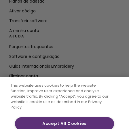
Planos de adesão
Ativar código
Transferir software
A minha conta
AJUDA
Perguntas frequentes
Software e configuração
Guias internacionais Embroidery
Eliminar conta
MANTENHA-SE INFORMADO
This website uses cookies to help the website
function, improve user experience and analyze
Introduzir o
website traffic. By clicking “Accept“, you agree to our
website's cookie use as described in our Privacy
endereço de correio eletrónico
Policy.
Accept All Cookies