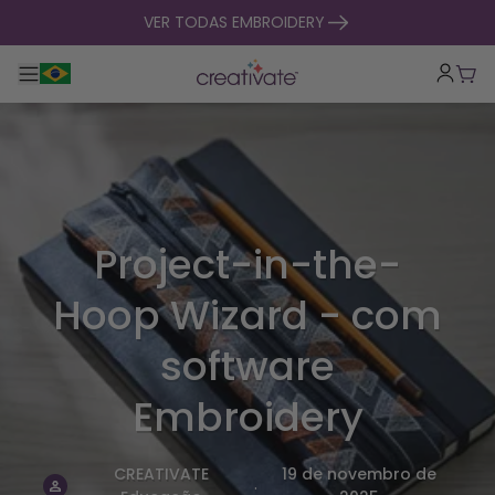
saltar para o conteúdo
VER TODAS EMBROIDERY
Alternar entre navegação principal
Carr
Project-in-the-
Hoop Wizard - com
software
Embroidery
CREATIVATE
19 de novembro de
.