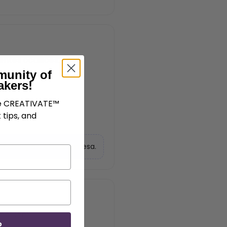
entes ocasiões:
munity of
akers!
ve CREATIVATE™
 tips, and
r a roupa e elevar a mesa.
incluem:
P