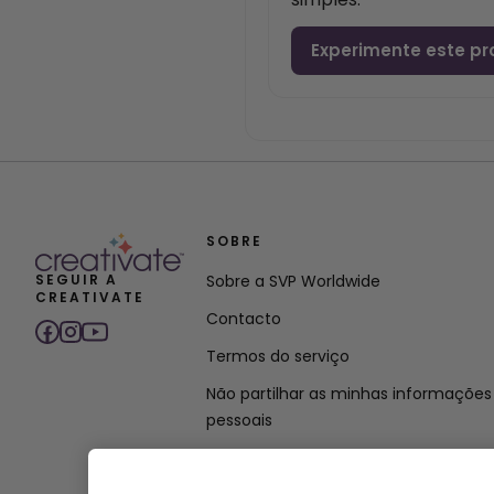
Experimente este pr
SOBRE
SEGUIR A
Sobre a SVP Worldwide
CREATIVATE
Contacto
Termos do serviço
Não partilhar as minhas informações
pessoais
Política de privacidade