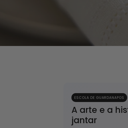
ESCOLA DE GUARDANAPOS
A arte e a h
jantar