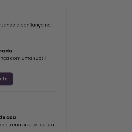
ntando a confiança no
nhada
ança com uma subtil
jeto
de asa
dos com iniciais ou um