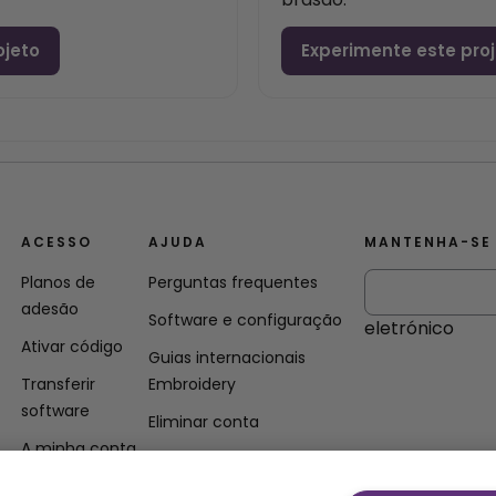
ojeto
Experimente este pro
ACESSO
AJUDA
MANTENHA-SE
Planos de
Perguntas frequentes
adesão
Software e configuração
eletrónico
Ativar código
Guias internacionais
Transferir
Embroidery
software
Eliminar conta
A minha conta