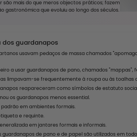
r são mais do que meros objectos práticos; fazem
ão gastronómica que evoluiu ao longo dos séculos.
ia dos guardanapos
artanos usavam pedaços de massa chamados "apomagdal
eiro a usar guardanapos de pano, chamados "mappas", fei
as limpavam-se frequentemente à roupa ou às toalhas 
anapos reapareceram como símbolos de estatuto social
nou os guardanapos menos essential.
 padrão em ambientes formais.
etiqueta e requinte.
generalizada em jantares formais e informais.
 guardanapos de pano e de papel são utilizados em tod