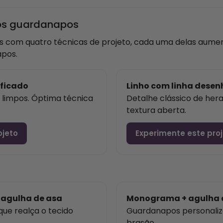
ios guardanapos
s com quatro técnicas de projeto, cada uma delas aume
pos.
ificado
Linho com linha dese
e limpos. Óptima técnica
Detalhe clássico de her
textura aberta.
ojeto
Experimente este pro
 agulha de asa
Monograma + agulha 
e realça o tecido
Guardanapos personaliza
brasão.