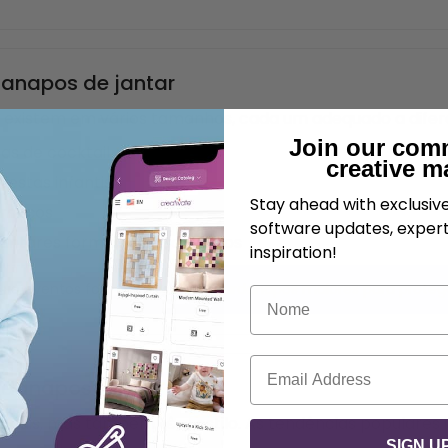
anapos de jantar
 existem em vários tamanhos, cada um adequado a difer
Join our com
as de cocktail
creative m
festas infantis
Stay ahead with exclusi
lmoços
software updates, expert
antares formais e casamentos
inspiration!
 e eventos formais, escolha guardanapos maiores para protege
Nome
Correio eletrónico
rdanapos
onais, mas também têm estilo. As tendências populares 
SIGN U