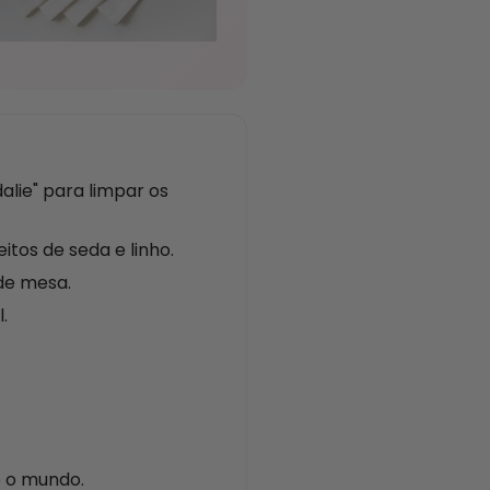
ie" para limpar os
tos de seda e linho.
de mesa.
.
o o mundo.