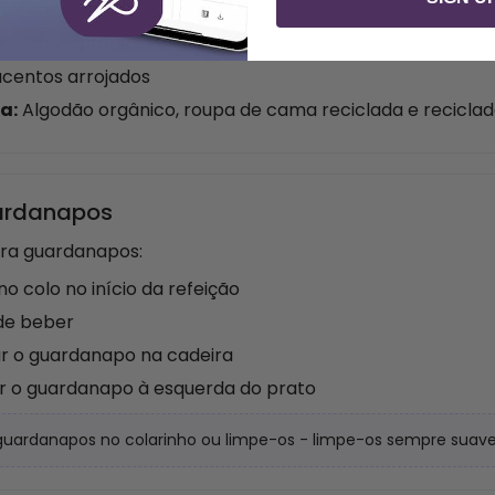
 tafetá
étricos, vintage
acentos arrojados
a:
Algodão orgânico, roupa de cama reciclada e recicla
uardanapos
ara guardanapos:
 colo no início da refeição
 de beber
ar o guardanapo na cadeira
ar o guardanapo à esquerda do prato
guardanapos no colarinho ou limpe-os - limpe-os sempre suav