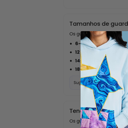
Tamanhos de guard
Os guardanapos de jantar
6-9 in (15-22 cm):
Fest
12 pol. (30 cm):
Chá ou 
14-16 in (35-40 cm):
A
18-24 in (45-60 cm):
J
Sugestão: Para casamentos
Tendências em gua
Os guardanapos são funci