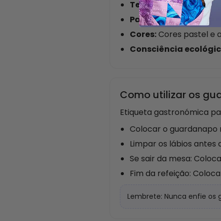
Texturas:
Linho, renda,
Padrões:
Florais, geom
Cores:
Cores pastel e 
Consciência ecológic
Como utilizar os g
Etiqueta gastronómica p
Colocar o guardanapo no
Limpar os lábios antes
Se sair da mesa: Coloc
Fim da refeição: Coloc
Lembrete: Nunca enfie os 