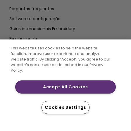
Perguntas frequentes
Software e configuração
Guias internacionais Embroidery
Eliminar conta
MANTENHA-SE INFORMADO
This website uses cookies to help the website
function, improve user experience and analyze
Introduzir o
website traffic. By clicking “Accept“, you agree to our
website's cookie use as described in our Privacy
endereço de correio eletrónico
Policy.
Accept All Cookies
CREATIVATE MYSEWNET são marcas registadas
exclusivas da Singer Sourcing Limited LLC. © 2026
Singer Sourcing Limited LLC ou as suas afiliadas. Todos
Cookies Settings
os direitos reservados.