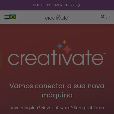
saltar para o conteúdo
VER TODAS EMBROIDERY
Alternar entre navegação principal
Carr
Vamos conectar a sua nova
máquina
Nova máquina? Novo software? Sem problema.