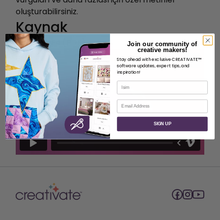
oluşturabilirsiniz.
Kaynak
Yazı S1E4 (PDF)
Join our community of
creative makers!
Stay ahead with exclusive CREATIVATE™
software updates, expert tips, and
inspiration!
İsim
E-posta
SIGN UP