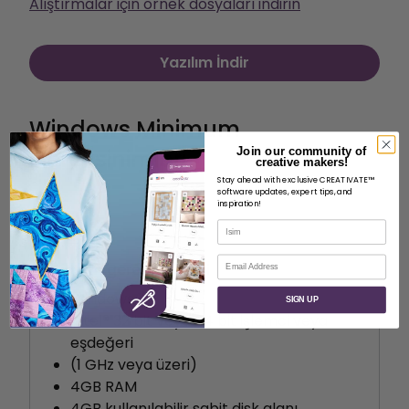
Alıştırmalar için örnek dosyaları indirin
Yazılım İndir
Windows Minimum
Join our community of
Gereksinimleri
creative makers!
Stay ahead with exclusive CREATIVATE™
software updates, expert tips, and
inspiration!
İsim
E-posta
Sistem gereksinimleri
Windows 10
SIGN UP
Intel® 32 bit veya 64 bit işlemci veya
eşdeğeri
(1 GHz veya üzeri)
4GB RAM
4GB kullanılabilir sabit disk alanı