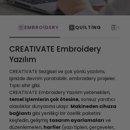
EMBROIDERY
QUILTING
CRA
CREATIVATE Embroidery
Yazılım
CREATIVATE Sezgisel ve çok yönlü yazılımı,
işinizde devrim yaratabilir. embroidery projeler.
Tıpkı sihir gibi.
CREATIVATE Embroidery Yazılım yetenekleri,
temel işlemlerin çok ötesine,
sonsuz yaratıcı
olasılıklar dünyasına ulaşır.
Makineden cihaza
bağlantı
gibi yenilikçi bir özellik paketini
keşfedin,
gelişmiş
tasarım ayarlamaları
ve
düzenlemeleri,
harfler
(yazı tipleri, çerçeveler,