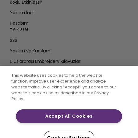
Kodu Etkinleştir
Yazılım İndir
Hesabım
YARDIM
SSS
Yazılım ve Kurulum
Uluslararası Embroidery Kılavuzları
Hesabı Sil
This website uses cookies to help the website
DÖNGÜDE KALIN
function, improve user experience and analyze
website traffic. By clicking “Accept“, you agree to our
E-posta
website's cookie use as described in our Privacy
Policy.
Adresini Girin
Accept All Cookies
CREATIVATE MYSEWNET, Singer Sourcing Limited LLC’nin
tescilli ticari markalarıdır. © 2026 Singer Sourcing
Cookies Settings