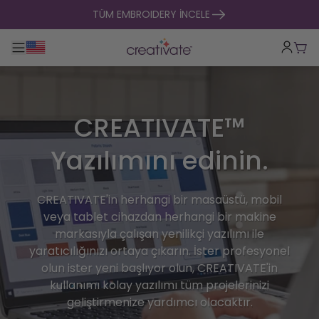
içeriğe geç
TÜM EMBROIDERY İNCELE
Ana gezintiyi aç / kapat
Sep
CREATIVATE™
Yazılımını edinin.
CREATIVATE'in herhangi bir masaüstü, mobil
veya tablet cihazdan herhangi bir makine
markasıyla çalışan yenilikçi yazılımı ile
yaratıcılığınızı ortaya çıkarın. İster profesyonel
olun ister yeni başlıyor olun, CREATIVATE'in
kullanımı kolay yazılımı tüm projelerinizi
geliştirmenize yardımcı olacaktır.