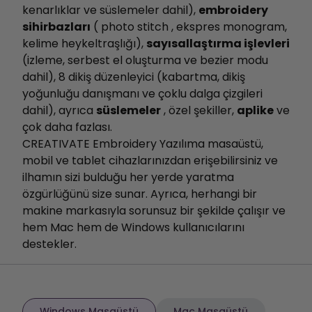
kenarlıklar ve süslemeler dahil),
embroidery
sihirbazları
( photo stitch , ekspres monogram,
kelime heykeltraşlığı),
sayısallaştırma işlevleri
(izleme, serbest el oluşturma ve bezier modu
dahil), 8 dikiş düzenleyici (kabartma, dikiş
yoğunluğu danışmanı ve çoklu dalga çizgileri
dahil), ayrıca
süslemeler
, özel şekiller,
aplike
ve
çok daha fazlası.
CREATIVATE Embroidery Yazılıma masaüstü,
mobil ve tablet cihazlarınızdan erişebilirsiniz ve
ilhamın sizi bulduğu her yerde yaratma
özgürlüğünü size sunar. Ayrıca, herhangi bir
makine markasıyla sorunsuz bir şekilde çalışır ve
hem Mac hem de Windows kullanıcılarını
destekler.
Windows Masaüstü
Mac Masaüstü