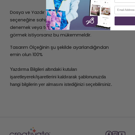
E-posta
Dosya ve Yazdır altında, bir şablon yazdırma
seçeneğine sahip olacaksınız. Yerleşimi
denemek veya tasarımın nasıl hizalandığını
görmek istiyorsanız bu mükemmeldir.
Tasarım Ölçeğinin şu şekilde ayarlandığından
emin olun
100%
Yazdırma Bilgileri altındaki kutuları
işaretleyerek/işaretlerini kaldırarak şablonunuzda
hangi bilgilerin yer almasını istediğinizi seçebilirsiniz.