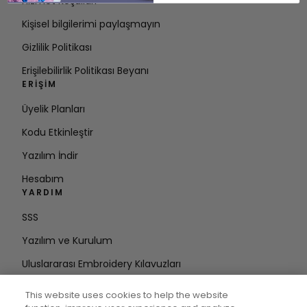
Hizmet Koşulları
Kişisel bilgilerimi paylaşmayın
Gizlilik Politikası
Erişilebilirlik Politikası Beyanı
ERIŞIM
Üyelik Planları
Kodu Etkinleştir
Yazılım İndir
Hesabım
YARDIM
SSS
Yazılım ve Kurulum
Uluslararası Embroidery Kılavuzları
Hesabı Sil
This website uses cookies to help the website
DÖNGÜDE KALIN