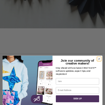
Join our community of
creative makers!
Stay ahead with exclusive CREATIVATE™
software updates, expert tips, and
inspiration!
İsim
HAKKINDA
E-posta
SVP Worldwide Hakkında
İletişim
SIGN UP