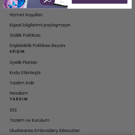
İletişim
Hizmet Koşulları
Kişisel bilgilerimi paylaşmayın
Gizlilik Politikası
Erişilebilirlik Politikası Beyanı
ERIŞIM
Üyelik Planları
Kodu Etkinleştir
Yazılım İndir
Hesabım
YARDIM
SSS
Yazılım ve Kurulum
Uluslararası Embroidery Kılavuzları