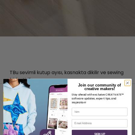
T
Bu sevimli kutup ayısı, kasnakta dikilir ve sewing
birleştirilir.
Join our community of
creative makers!
Stay ahead with exclusive CREATIVATE™
software updates, expert tips, and
inspiration!
İsim
HAKKINDA
E-posta
SVP Worldwide Hakkında
SIGN UP