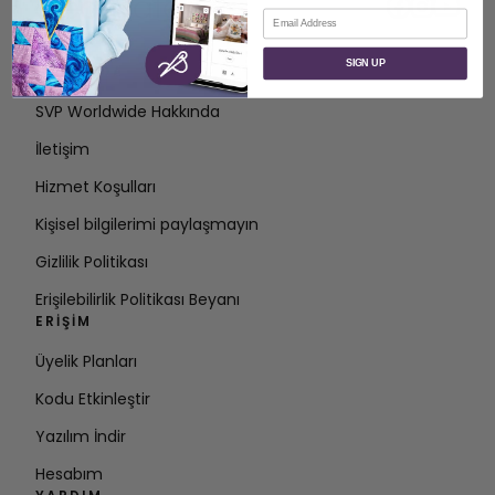
E-posta
SIGN UP
HAKKINDA
SVP Worldwide Hakkında
İletişim
Hizmet Koşulları
Kişisel bilgilerimi paylaşmayın
Gizlilik Politikası
Erişilebilirlik Politikası Beyanı
ERIŞIM
Üyelik Planları
Kodu Etkinleştir
Yazılım İndir
Hesabım