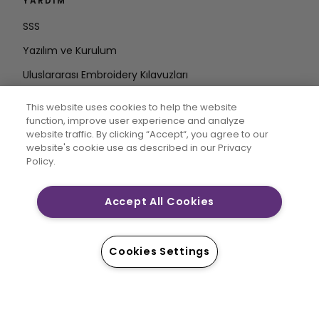
YARDIM
SSS
Yazılım ve Kurulum
Uluslararası Embroidery Kılavuzları
Hesabı Sil
This website uses cookies to help the website
DÖNGÜDE KALIN
function, improve user experience and analyze
website traffic. By clicking “Accept“, you agree to our
E-posta
website's cookie use as described in our Privacy
Policy.
Adresini Girin
Accept All Cookies
CREATIVATE MYSEWNET, Singer Sourcing Limited LLC’nin
tescilli ticari markalarıdır. © 2026 Singer Sourcing
Cookies Settings
Limited LLC veya bağlı şirketleri. Tüm hakları saklıdır.