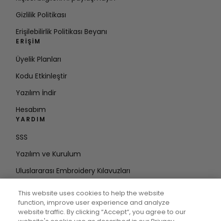
Gizlilik Politikası
Erişilebilirlik Politikası Beyanı
ERIŞIM
Üyelik Planları
Kodu Etkinleştir
Yazılım İndir
Hesabım
YARDIM
SSS
Yazılım ve Kurulum
Uluslararası Embroidery Kılavuzları
Hesabı Sil
This website uses cookies to help the website
DÖNGÜDE KALIN
function, improve user experience and analyze
website traffic. By clicking “Accept“, you agree to our
E-posta