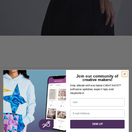
Join our community of
creative makers!
Stay ahead with exclusive CREATIVATE™
software updates, expert tips, and
inspiration!
İsim
HAKKINDA
E-posta
SVP Worldwide Hakkında
İletişim
SIGN UP