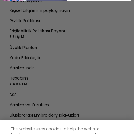
Hizmet Koşulları
Kişisel bilgilerimi paylaşmayın
Gizlilik Politikası
Erişilebilirlik Politikası Beyanı
ERIŞIM
Üyelik Planları
Kodu Etkinleştir
Yazılım İndir
Hesabım
YARDIM
SSS
Yazılım ve Kurulum
Uluslararası Embroidery Kılavuzları
Hesabı Sil
This website uses cookies to help the website
DÖNGÜDE KALIN