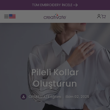
içeriğe geç
TÜM EMBROIDERY İNCELE
Ana gezintiyi aç / kapat
Sep
Pileli Kollar
Oluşturun
.
CREATIVATE Eğitim
Ekim 02, 2025